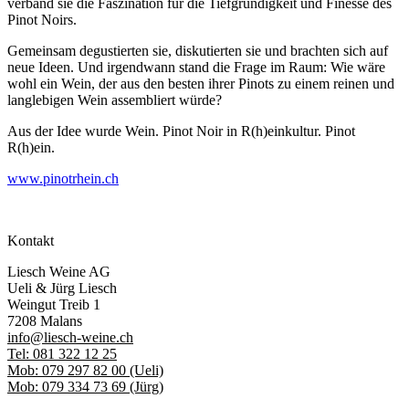
verband sie die Faszination für die Tiefgründigkeit und Finesse des
Pinot Noirs.
Gemeinsam degustierten sie, diskutierten sie und brachten sich auf
neue Ideen. Und irgendwann stand die Frage im Raum: Wie wäre
wohl ein Wein, der aus den besten ihrer Pinots zu einem reinen und
langlebigen Wein assembliert würde?
Aus der Idee wurde Wein. Pinot Noir in R(h)einkultur. Pinot
R(h)ein.
www.pinotrhein.ch
Kontakt
Liesch Weine AG
Ueli & Jürg Liesch
Weingut Treib 1
7208 Malans
info@liesch-weine.ch
Tel: 081 322 12 25
Mob: 079 297 82 00 (Ueli)
Mob: 079 334 73 69 (Jürg)